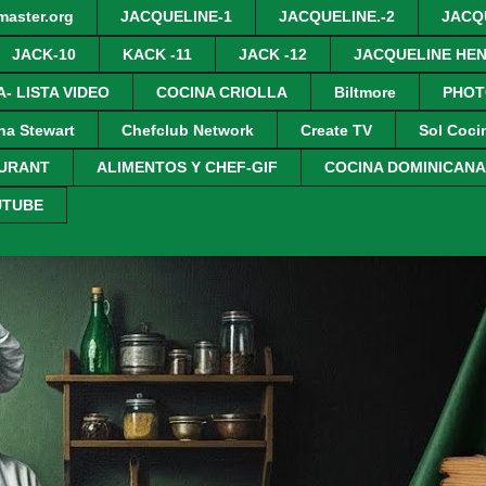
master.org
JACQUELINE-1
JACQUELINE.-2
JACQ
JACK-10
KACK -11
JACK -12
JACQUELINE HEN
- LISTA VIDEO
COCINA CRIOLLA
Biltmore
PHOT
ha Stewart
Chefclub Network
Create TV
Sol Coci
AURANT
ALIMENTOS Y CHEF-GIF
COCINA DOMINICANA
UTUBE