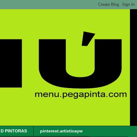
 D PINTORAS
pinterest.artisticayw